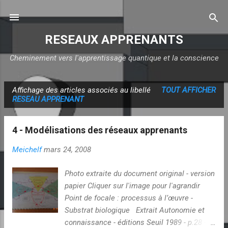
Accéder au contenu principal
RESEAUX APPRENANTS
Cheminement vers l'apprentissage quantique et la conscience
Affichage des articles associés au libellé
TOUT AFFICHER
A
RESEAU APPRENANT
r
t
4 - Modélisations des réseaux apprenants
i
c
Meichelf
mars 24, 2008
l
Photo extraite du document original - version
e
papier Cliquer sur l'image pour l'agrandir
s
Point de focale : processus à l’œuvre -
Substrat biologique Extrait Autonomie et
connaissance - éditions Seuil 1989 - p.28 -