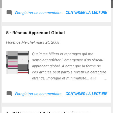
Francisco Varela - Processus d’acquisition
des connaissances
CONTINUER LA LECTURE
Enregistrer un commentaire
http://inventin.lautre.net/livres/Maturana-L-
arbre-de-la-connaissance.pdf "Les êtres
vivants sont caractérisés par le fait qu'ils
5 - Réseau Apprenant Global
sont continuellement en train de s'auto-
produire. Ce système d'organisation est
Florence Meichel
mars 24, 2008
autopoïétique. Ce qui caractérise les êtres
vivants, c'est que leur organisation est telle
Quelques billets et repérages qui me
que leur seul produit est eux-même, et
semblent refléter l' émergence d'un réseau
l'absence de séparation entre le producteur
apprenant global. A noter que la forme de
et le produit. L'être et le faire d'une unité
ces articles peut parfois revêtir un caractère
autopoïétique sont inséparables, et c'est là
étrange, imbriqué et minimaliste... à la
leur mode particulier d'organisation." - The
vérité, j'ai cherché à rester au plus prés des
Gesture of Awareness: An account of its
processus cognitifs qu'ils reflètent, même si
CONTINUER LA LECTURE
Enregistrer un commentaire
structural dynamics " the most habitual
cette "matière brute" peut déconcerter :) -
cognitive functioning A :...
(2009) "le seul truc qui peut protéger les
gens c'est leur propre regard sur le réseau"